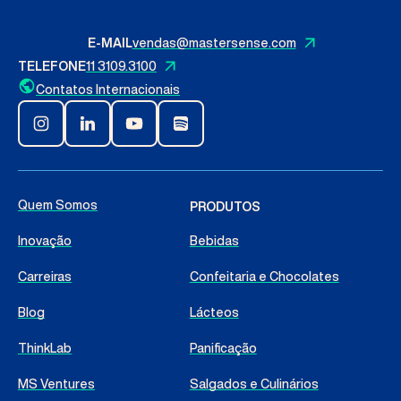
Fale Conosco
E-MAIL
vendas@mastersense.com
TELEFONE
11 3109.3100
Português
Contatos Internacionais
Buscar
Quem Somos
PRODUTOS
Inovação
Bebidas
Carreiras
Confeitaria e Chocolates
Blog
Lácteos
ThinkLab
Panificação
MS Ventures
Salgados e Culinários