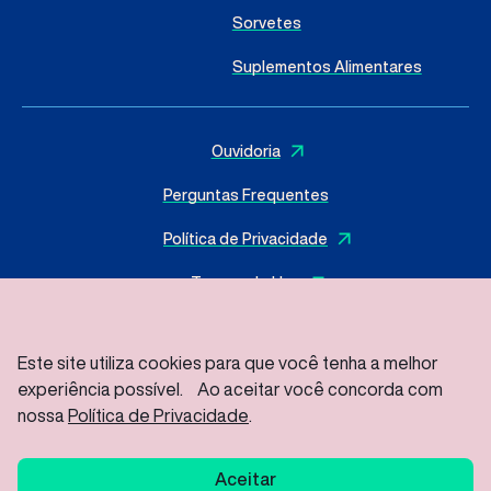
Sorvetes
Suplementos Alimentares
Ouvidoria
Perguntas Frequentes
Política de Privacidade
Termos de Uso
Este site utiliza cookies para que você tenha a melhor
experiência possível. Ao aceitar você concorda com
© 2025 I
MasterSense ing. Alim. L.tda
– Todos os direitos
reservados
nossa
Política de Privacidade
.
Rod Vice Prefeito Hermenegildo Tonolli S/Nº – Joate Park
Gleba A2C – Distrito Industrial Jundiaí – SP/ CEP: 13213-086
Aceitar