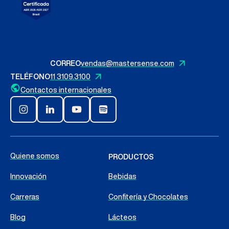
Contáctenos
Español
CORREO
vendas@mastersense.com
TELÉFONO
11 3109.3100
Buscar
Contactos internacionales
Quiene somos
PRODUCTOS
Innovación
Bebidas
Carreras
Confitería y Chocolates
Blog
Lácteos