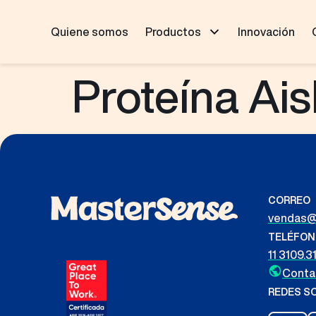
Quiene somos
Productos
Innovación
Proteína Ais
CORREO
vendas@
TELÉFO
11 3109.3
Conta
REDES S