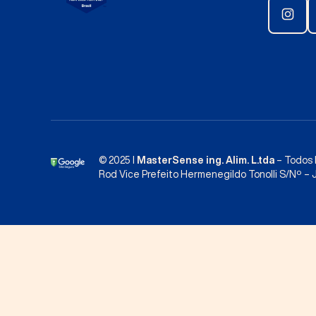
© 2025 I
MasterSense ing. Alim. L.tda
– Todos 
Rod Vice Prefeito Hermenegildo Tonolli S/Nº – Jo