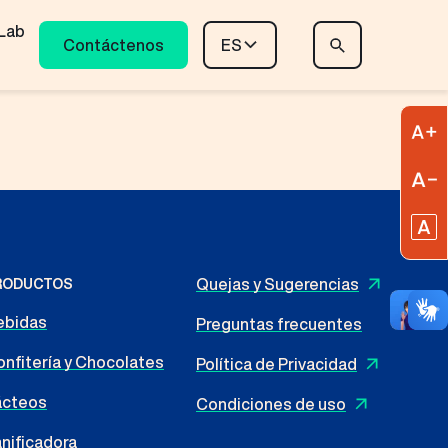
Lab
Contáctenos
ES
A
R
R
Quejas y Sugerencias
RODUCTOS
ebidas
Preguntas frecuentes
nfitería y Chocolates
Política de Privacidad
ácteos
Condiciones de uso
nificadora