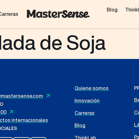
Blog
Think
Carreras
lada de Soja
Quiene somos
P
mastersense.com
B
Innovación
NO
100
Co
Carreras
ctos internacionales
L
Blog
OCIALES
Pa
ThinkLab