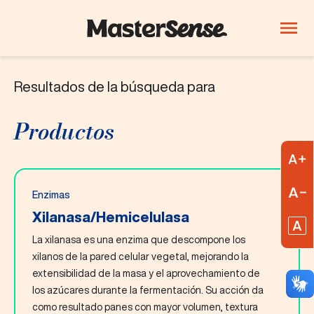
Resultados de la búsqueda para
PRODUCTOS
Quiene somos
Productos
Productos
Innovación
A
Carreras
R
Enzimas
Blog
Xilanasa/Hemicelulasa
R
La xilanasa es una enzima que descompone los
ThinkLab
xilanos de la pared celular vegetal, mejorando la
extensibilidad de la masa y el aprovechamiento de
Bebidas
Confitería y chocolates
Lácteos
los azúcares durante la fermentación. Su acción da
como resultado panes con mayor volumen, textura