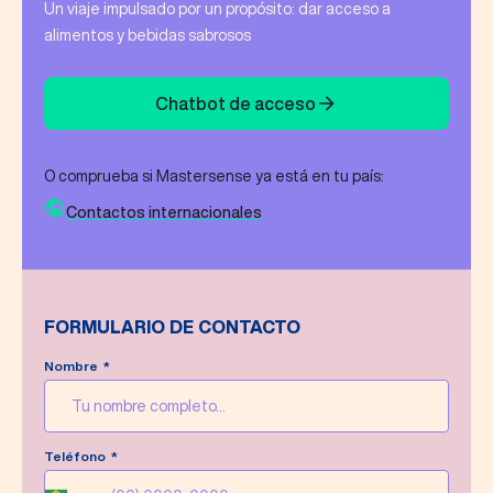
Un viaje impulsado por un propósito: dar acceso a
alimentos y bebidas sabrosos
Chatbot de acceso
O comprueba si Mastersense ya está en tu país:
Contactos internacionales
FORMULARIO DE CONTACTO
Nombre
Mensaje enviado ¡con éxito!
Teléfono
Haremos todo lo posible por responder a tu
mensaje lo antes posible.