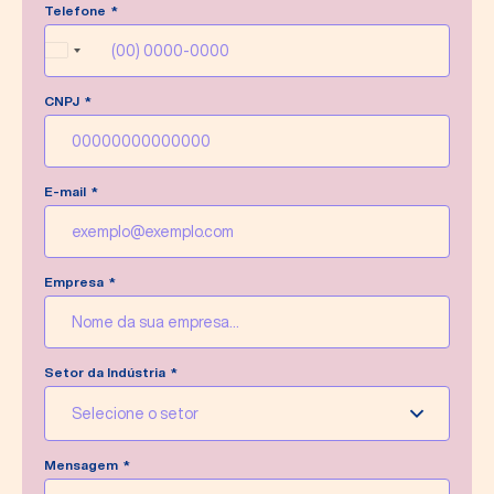
Telefone
Faremos o possível para responder sua
mensagem o quanto antes.
Brazil
+55
CNPJ
Escrever nova mensagem
E-mail
Empresa
Setor da Indústria
Selecione o setor
Mensagem