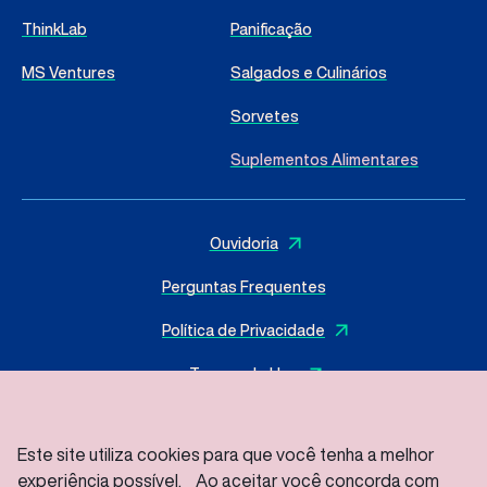
ThinkLab
Panificação
MS Ventures
Salgados e Culinários
Sorvetes
Suplementos Alimentares
Ouvidoria
Perguntas Frequentes
Política de Privacidade
Termos de Uso
Este site utiliza cookies para que você tenha a melhor
experiência possível. Ao aceitar você concorda com
© 2025 I
MasterSense ing. Alim. L.tda
– Todos os direitos