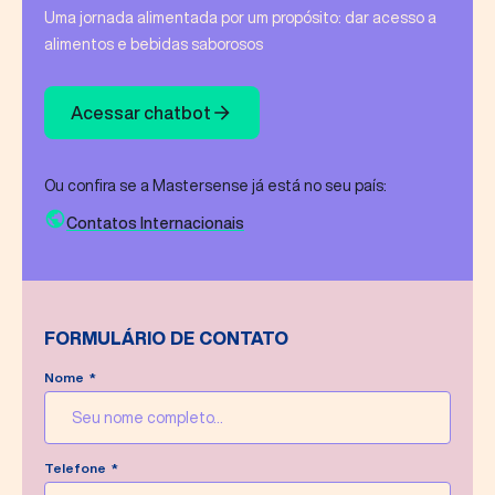
Uma jornada alimentada por um propósito​: dar acesso a
alimentos e bebidas saborosos
Acessar chatbot
Ou confira se a Mastersense já está no seu país:
Contatos Internacionais
FORMULÁRIO DE CONTATO
Nome
Mensagem enviada com sucesso!
Telefone
Faremos o possível para responder sua