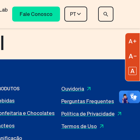
Lab
Fale Conosco
PT
l
A
R
R
Ouvidoria
RODUTOS
ebidas
Perguntas Frequentes
nfeitaria e Chocolates
Política de Privacidade
ácteos
Termos de Uso
nificação