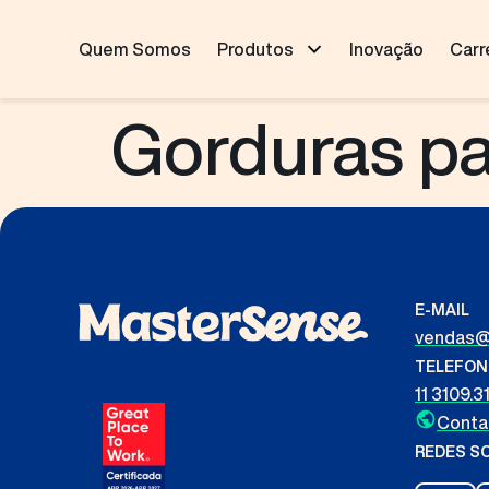
Quem Somos
Produtos
Inovação
Carr
Gorduras pa
E-MAIL
vendas@
TELEFON
11 3109.3
Contat
REDES SO