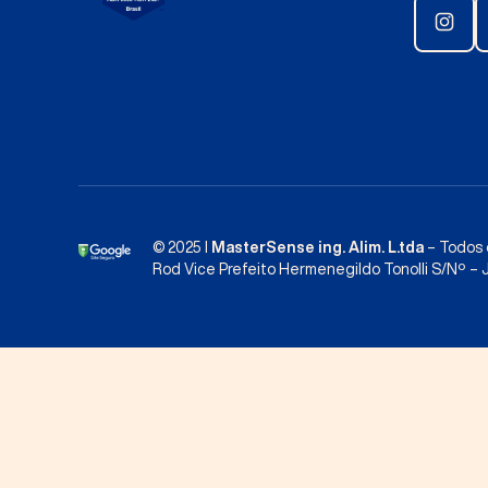
© 2025 I
MasterSense ing. Alim. L.tda
– Todos 
Rod Vice Prefeito Hermenegildo Tonolli S/Nº – J