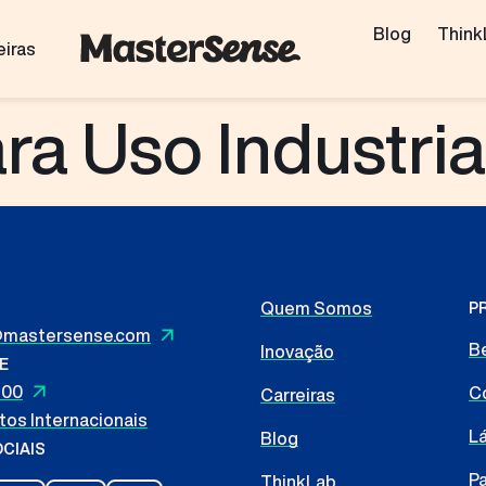
Blog
Think
eiras
ra Uso Industria
Quem Somos
P
mastersense.com
B
Inovação
E
100
Co
Carreiras
os Internacionais
L
Blog
CIAIS
Pa
ThinkLab