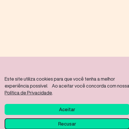
Fale conosco
CONTATOS INTERNACIONAIS
BRASIL
vendas@mastersense.com
+55 11 3109 3100
MasterSense Ing. Alim. Ltda. Rod Vice Prefeito Hermenegildo Tonolli
S/Nº – Joate Park Gleba A2C – Distrito Industrial Jundiaí – SP/ CEP:
Este site utiliza cookies para que você tenha a melhor
13213-086
experiência possível. Ao aceitar você concorda com noss
Política de Privacidade
.
Aceitar
Recusar