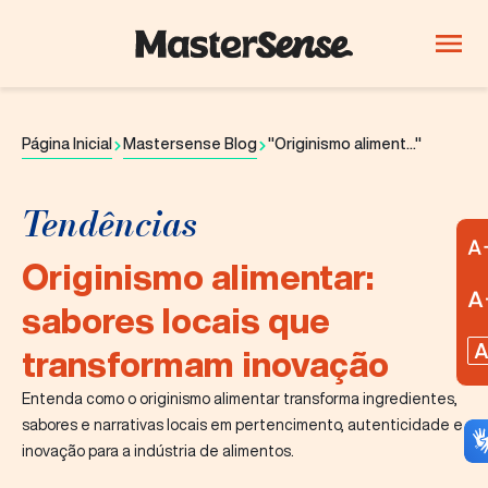
PRODUTOS
Quem Somos
Página Inicial
Mastersense Blog
"Originismo aliment..."
Produtos
Tendências
Inovação
Originismo alimentar:
Carreiras
sabores locais que
Blog
transformam inovação
ThinkLab
Entenda como o originismo alimentar transforma ingredientes,
sabores e narrativas locais em pertencimento, autenticidade e
Bebidas
Confeitaria e
Lácteos
inovação para a indústria de alimentos.
chocolates