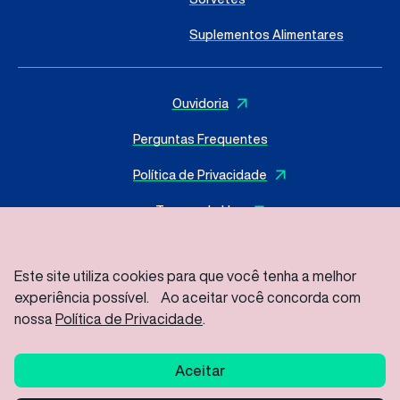
Suplementos Alimentares
Ouvidoria
Perguntas Frequentes
Política de Privacidade
Termos de Uso
Este site utiliza cookies para que você tenha a melhor
experiência possível. Ao aceitar você concorda com
© 2025 I
MasterSense ing. Alim. L.tda
– Todos os direitos
reservados
nossa
Política de Privacidade
.
Rod Vice Prefeito Hermenegildo Tonolli S/Nº – Joate Park
Gleba A2C – Distrito Industrial Jundiaí – SP/ CEP: 13213-086
Aceitar