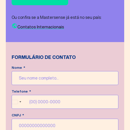
Ou confira se a Mastersense já está no seu país:
Contatos Internacionais
FORMULÁRIO DE CONTATO
Nome
Mensagem enviada com sucesso!
Telefone
Faremos o possível para responder sua
mensagem o quanto antes.
Brazil
+55
CNPJ
Escrever nova mensagem