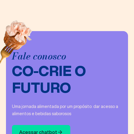
Fale conosco
CO-CRIE O
FUTURO
Uma jornada alimentada por um propósito​: dar acesso a
alimentos e bebidas saborosos
Acessar chatbot