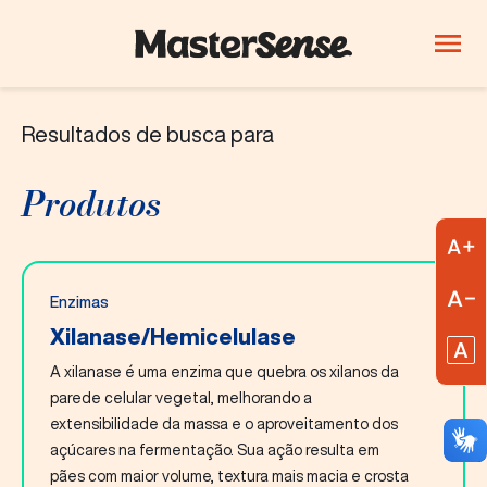
Resultados de busca para
PRODUTOS
Quem Somos
Produtos
Produtos
Inovação
A
Carreiras
R
Enzimas
Blog
Xilanase/Hemicelulase
R
A xilanase é uma enzima que quebra os xilanos da
ThinkLab
parede celular vegetal, melhorando a
extensibilidade da massa e o aproveitamento dos
Bebidas
Confeitaria e
Lácteos
açúcares na fermentação. Sua ação resulta em
chocolates
pães com maior volume, textura mais macia e crosta