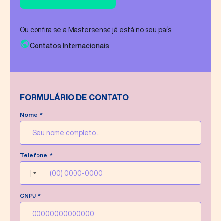
Ou confira se a Mastersense já está no seu país:
Contatos Internacionais
FORMULÁRIO DE CONTATO
Nome
Mensagem enviada com sucesso!
Telefone
Faremos o possível para responder sua
mensagem o quanto antes.
Brazil
+55
CNPJ
Escrever nova mensagem