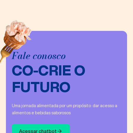
Fale conosco
CO-CRIE O
FUTURO
Uma jornada alimentada por um propósito​: dar acesso a
alimentos e bebidas saborosos
Acessar chatbot