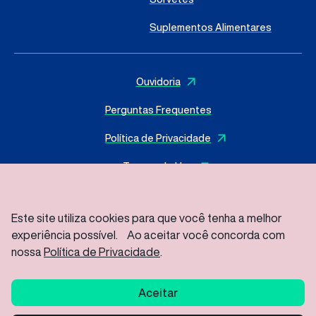
Suplementos Alimentares
Ouvidoria
Perguntas Frequentes
Política de Privacidade
Termos de Uso
Este site utiliza cookies para que você tenha a melhor
experiência possível. Ao aceitar você concorda com
© 2025 I
MasterSense ing. Alim. L.tda
– Todos os direitos
reservados
nossa
Política de Privacidade
.
Rod Vice Prefeito Hermenegildo Tonolli S/Nº – Joate Park
Gleba A2C – Distrito Industrial Jundiaí – SP/ CEP: 13213-086
Aceitar