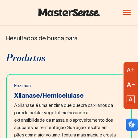
Resultados de busca para
PRODUTOS
Quem Somos
Produtos
Produtos
Inovação
A
Carreiras
R
Enzimas
Blog
Xilanase/Hemicelulase
R
A xilanase é uma enzima que quebra os xilanos da
ThinkLab
parede celular vegetal, melhorando a
extensibilidade da massa e o aproveitamento dos
Bebidas
Confeitaria e
Lácteos
açúcares na fermentação. Sua ação resulta em
chocolates
pães com maior volume, textura mais macia e crosta